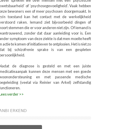
Liever spreken we over mensen met een ‘psychische
kwetsbaarheid’ of ‘psychosegevoeligheid’. Vaak hebben
onze bewoners een of meer psychosen doorgemaakt. In
zo’n toestand kan het contact met de werkelijkheid
verstoord raken. Iemand ziet bijvoorbeeld dingen of
hoort stemmen die er voor anderen niet zijn. Of iemand is
wantrouwend, zonder dat daar aanleiding voor is. Een
ander symptoom van deze ziekte is dat men moeite heeft
in actie te komen of initiatieven te ontplooien. Het is niet zo
dat bij schizofrenie sprake is van een gespleten
persoonlijkheid.
Nadat de diagnose is gesteld en met een juiste
medicatieaanpak kunnen deze mensen met een goede
woonondersteuning en met passende medische
begeleiding (veelal via Reinier van Arkel) zelfstandig
functioneren.
Lees verder >>
ANBI ERKEND